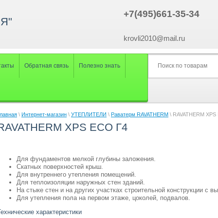
+7(495)661-35-34
Я"
krovli2010@mail.ru
такты
Обратная связь
Полезно знать
лавная
\
Интернет-магазин
\
УТЕПЛИТЕЛИ
\
Раватерм RAVATHERM
\ RAVATHERM XPS 
RAVATHERM XPS ECO Г4
Для фундаментов мелкой глубины заложения.
Скатных поверхностей крыш.
Для внутреннего утепления помещений.
Для теплоизоляции наружных стен зданий.
На стыке стен и на других участках строительной конструкции с в
Для утепления пола на первом этаже, цоколей, подвалов.
Технические характеристики