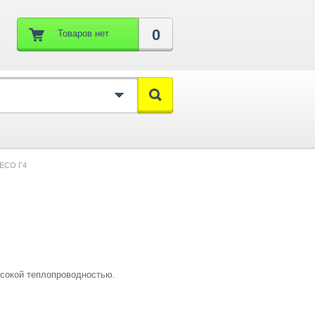
0
Товаров нет
ECO Г4
ысокой теплопроводностью.