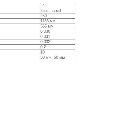
Г4
25 кг на м3
250
1185 мм
585 мм
0,030
0,031
0,032
0,2
10
30 мм, 50 мм