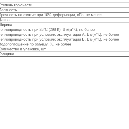
Степень горючести
Плотность
Прочность на сжатие при 10% деформации, кПа, не менее
Длина
Ширина
Теплопроводность при 25°С (298 К), Вт/(м*К), не более
Теплопроводность при условиях эксплуатации А, Вт/(м*К), не более
Теплопроводность при условиях эксплуатации Б, Вт/(м*К), не более
Водопоглощение по объему, %, не более
Количество в упаковке, шт
Толщина