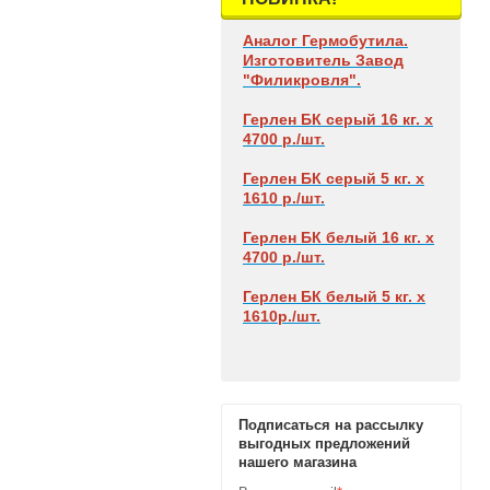
Аналог Гермобутила.
Изготовитель Завод
"Филикровля".
Герлен БК
серый 16 кг. х
4700 р./шт.
Герлен БК
серый 5 кг. х
1610 р./шт.
Герлен БК
белый 16 кг. х
4700 р./шт.
Герлен БК
белый 5 кг. х
1610р./шт.
Подписаться на рассылку
выгодных предложений
нашего магазина