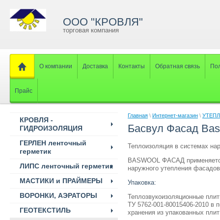
ООО "КРОВЛЯ"
торговая компания
О компании
Доставка
Контакты
Обратная связь
Пол
Прайс
Главная
\
Интернет-магазин
\
УТЕП
КРОВЛЯ -
Басвул Фасад Bas
ГИДРОИЗОЛЯЦИЯ
ГЕРЛЕН ленточный
Теплоизоляция в системах на
герметик
BASWOOL ФАСАД применяется в
ЛИПС ленточный герметик
наружного утепления фасадо
МАСТИКИ и ПРАЙМЕРЫ
Упаковка:
ВОРОНКИ, АЭРАТОРЫ
Теплозвукоизоляционные пли
ТУ 5762-001-80015406-2010 в 
ГЕОТЕКСТИЛЬ
хранения из упакованных пли