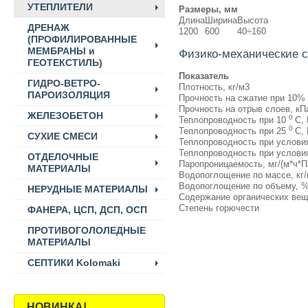
УТЕПЛИТЕЛИ
Размеры, мм
Длина
Ширина
Высота
ДРЕНАЖ
1200
600
40÷160
(ПРОФИЛИРОВАННЫЕ
МЕМБРАНЫ и
Физико-механические с
ГЕОТЕКСТИЛЬ)
Показатель
ГИДРО-ВЕТРО-
Плотность, кг/м3
ПАРОИЗОЛЯЦИЯ
Прочность на сжатие при 10%
Прочность на отрыв слоев, кП
ЖЕЛЕЗОБЕТОН
0
Теплопроводность при 10
С, 
0
Теплопроводность при 25
С, 
СУХИЕ СМЕСИ
Теплопроводность при условия
Теплопроводность при условия
ОТДЕЛОЧНЫЕ
Паропроницаемость, мг/(м*ч*П
МАТЕРИАЛЫ
Водопоглощение по массе, кг
Водопоглощение по объему, %
НЕРУДНЫЕ МАТЕРИАЛЫ
Содержание органических вещ
Степень горючести
ФАНЕРА, ЦСП, ДСП, ОСП
ПРОТИВОГОЛОЛЕДНЫЕ
МАТЕРИАЛЫ
СЕПТИКИ Kolomaki
НОВИНКА!