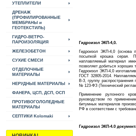
УТЕПЛИТЕЛИ
ДРЕНАЖ
(ПРОФИЛИРОВАННЫЕ
МЕМБРАНЫ и
ГЕОТЕКСТИЛЬ)
ГИДРО-ВЕТРО-
ПАРОИЗОЛЯЦИЯ
Гидроизол ЭКП-4,0.
ЖЕЛЕЗОБЕТОН
Гидроизол ЭКП-4,0 (основа 
посыпкой крошка серая. П
СУХИЕ СМЕСИ
наплавляемый материал имее
позволяет добиться хороших 
ОТДЕЛОЧНЫЕ
Гидроизол ЭКП-4,0 изготавлив
МАТЕРИАЛЫ
ГОСТ 32805-2014. Наплавляем
В-3, группу распространения 
НЕРУДНЫЕ МАТЕРИАЛЫ
№ 123-ФЗ (Технический реглам
ФАНЕРА, ЦСП, ДСП, ОСП
Применение рулонного кро
руководством по применени
ПРОТИВОГОЛОЛЕДНЫЕ
битумных материалов произво
МАТЕРИАЛЫ
РФ в соответствии с требова
СЕПТИКИ Kolomaki
Гидроизол ЭКП-4.0 документ
НОВИНКА!