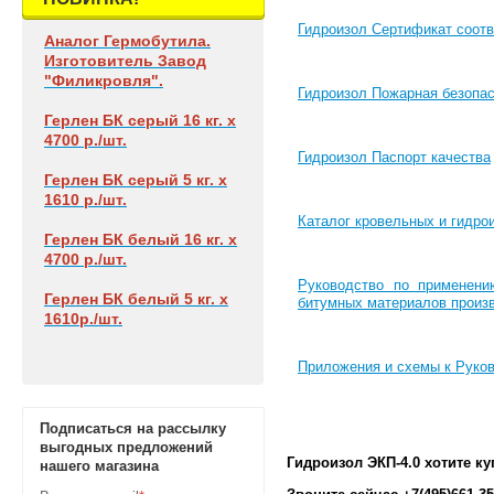
Гидроизол Сертификат соотв
Аналог Гермобутила.
Изготовитель Завод
"Филикровля".
Гидроизол Пожарная безопа
Герлен БК
серый 16 кг. х
4700 р./шт.
Гидроизол Паспорт качества
Герлен БК
серый 5 кг. х
1610 р./шт.
Каталог кровельных и гидр
Герлен БК
белый 16 кг. х
4700 р./шт.
Руководство по применени
Герлен БК
белый 5 кг. х
битумных материалов произ
1610р./шт.
Приложения и схемы к Руко
Подписаться на рассылку
выгодных предложений
Гидроизол ЭКП-4.0 хотите к
нашего магазина