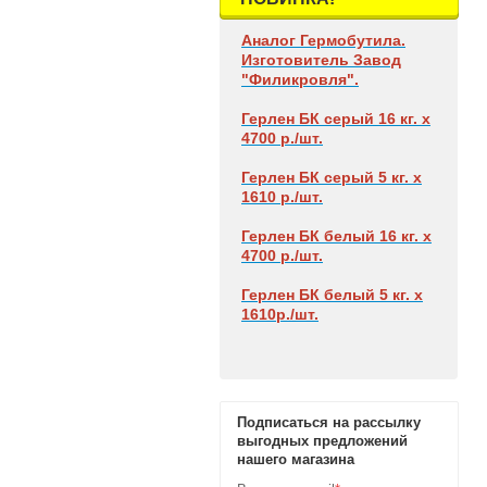
Аналог Гермобутила.
Изготовитель Завод
"Филикровля".
Герлен БК
серый 16 кг. х
4700 р./шт.
Герлен БК
серый 5 кг. х
1610 р./шт.
Герлен БК
белый 16 кг. х
4700 р./шт.
Герлен БК
белый 5 кг. х
1610р./шт.
Подписаться на рассылку
выгодных предложений
нашего магазина