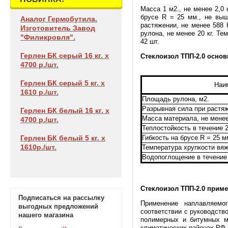
Масса 1 м2., не менее 2,0 
брусе R = 25 мм., не выш
Аналог Гермобутила.
растяжении, не менее 588 Н
Изготовитель Завод
рулона, не менее 20 кг. Те
"Филикровля".
42 шт.
Герлен БК
серый 16 кг. х
Стеклоизол ТПП-2.0 основ
4700 р./шт.
Герлен БК
серый 5 кг. х
Наи
1610 р./шт.
Площадь рулона, м2.
Разрывная сила при растяже
Герлен БК
белый 16 кг. х
Масса материала, не менее
4700 р./шт.
Теплостойкость в течение 2
Герлен БК
белый 5 кг. х
Гибкость на брусе R = 25 м
1610р./шт.
Температура хрупкости вя
Водопоглощение в течение 
Стеклоизол ТПП-2.0
п
риме
Подписаться на рассылку
Применение наплавляемо
выгодных предложений
соответствии с руководств
нашего магазина
полимерных и битумных м
климатических районах РФ 