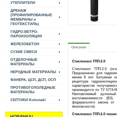
УТЕПЛИТЕЛИ
ДРЕНАЖ
(ПРОФИЛИРОВАННЫЕ
МЕМБРАНЫ и
ГЕОТЕКСТИЛЬ)
ГИДРО-ВЕТРО-
ПАРОИЗОЛЯЦИЯ
ЖЕЛЕЗОБЕТОН
Описание
СУХИЕ СМЕСИ
ОТДЕЛОЧНЫЕ
Стеклоизол ТПП-2.0
МАТЕРИАЛЫ
Стеклоизол ТПП-2.0 (ос
НЕРУДНЫЕ МАТЕРИАЛЫ
Предназначен для гидроиз
менее 8 лет. Битумная н
ФАНЕРА, ЦСП, ДСП, ОСП
рецептура гидроизоляцио
характеристик получаемог
ПРОТИВОГОЛОЛЕДНЫЕ
производится по ТУ 5774-0
МАТЕРИАЛЫ
Наплавляемый рулонный
воспламеняемости (В3),
СЕПТИКИ Kolomaki
федерального закона от 
безопасности).
Стеклоизол ТПП-2.0 техни
НОВИНКА!