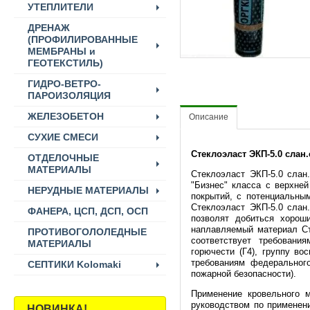
УТЕПЛИТЕЛИ
ДРЕНАЖ
(ПРОФИЛИРОВАННЫЕ
МЕМБРАНЫ и
ГЕОТЕКСТИЛЬ)
ГИДРО-ВЕТРО-
ПАРОИЗОЛЯЦИЯ
ЖЕЛЕЗОБЕТОН
Описание
СУХИЕ СМЕСИ
Стеклоэласт ЭКП-5.0 слан.
ОТДЕЛОЧНЫЕ
МАТЕРИАЛЫ
Стеклоэласт ЭКП-5.0 слан
"Бизнес" класса с верхне
НЕРУДНЫЕ МАТЕРИАЛЫ
покрытий, с потенциальны
Стеклоэласт ЭКП-5.0 слан
ФАНЕРА, ЦСП, ДСП, ОСП
позволят добиться хорош
наплавляемый материал Сте
ПРОТИВОГОЛОЛЕДНЫЕ
соответствует требовани
МАТЕРИАЛЫ
горючести (Г4), группу во
требованиям федерального
СЕПТИКИ Kolomaki
пожарной безопасности).
Применение кровельного м
руководством по применен
НОВИНКА!