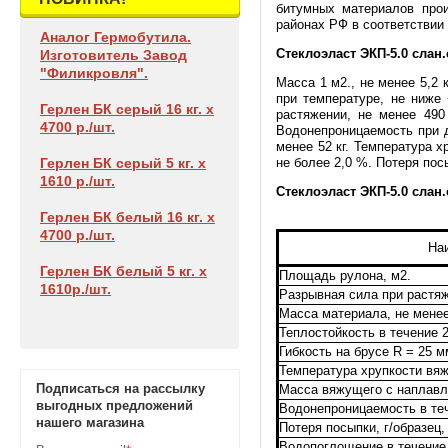
битумных материалов прои
районах РФ в соответствии
Аналог Гермобутила.
Стеклоэласт ЭКП-5.0 слан.
Изготовитель Завод
"Филикровля".
Масса 1 м2., не менее 5,2 к
при температуре, не ниже
Герлен БК
серый 16 кг. х
растяжении, не менее 490
4700 р./шт.
Водонепроницаемость при д
менее 52 кг. Температура х
Герлен БК
серый 5 кг. х
не более 2,0 %. Потеря посы
1610 р./шт.
Стеклоэласт ЭКП-5.0 слан
Герлен БК
белый 16 кг. х
4700 р./шт.
На
Герлен БК
белый 5 кг. х
Площадь рулона, м2.
1610р./шт.
Разрывная сила при растяже
Масса материала, не менее
Теплостойкость в течение 2
Гибкость на брусе R = 25 м
Температура хрупкости вя
Подписаться на рассылку
Масса вяжущего с наплавля
выгодных предложений
Водонепроницаемость в теч
нашего магазина
Потеря посыпки, г/образец,
Водопоглощение в течение 