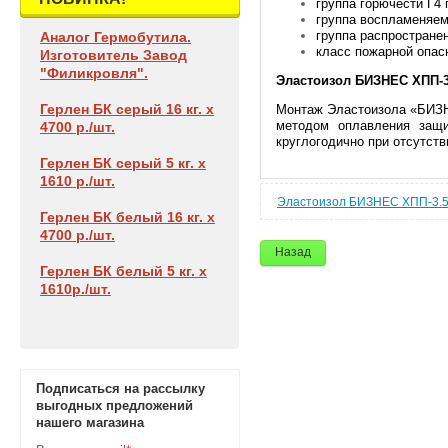
группа горючести Г4
группа воспламеняем
группа распростране
Аналог Гермобутила.
класс пожарной опас
Изготовитель Завод
"Филикровля".
Эластоизол БИЗНЕС ХПП-3
Герлен БК
серый 16 кг. х
Монтаж Эластоизола «БИЗН
методом оплавления защи
4700 р./шт.
круглогодично при отсутств
Герлен БК
серый 5 кг. х
1610 р./шт.
Эластоизол БИЗНЕС ХПП-3.
Герлен БК
белый 16 кг. х
4700 р./шт.
Назад
Герлен БК
белый 5 кг. х
1610р./шт.
Подписаться на рассылку
выгодных предложений
нашего магазина