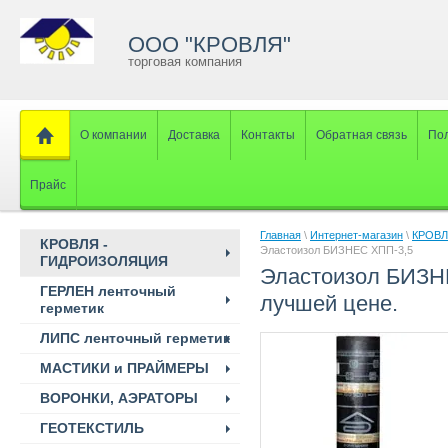
ООО "КРОВЛЯ"
торговая компания
О компании
Доставка
Контакты
Обратная связь
Пол
Прайс
Главная
\
Интернет-магазин
\
КРОВЛ
КРОВЛЯ -
Эластоизол БИЗНЕС ХПП-3,5
ГИДРОИЗОЛЯЦИЯ
Эластоизол БИЗН
ГЕРЛЕН ленточный
лучшей цене.
герметик
ЛИПС ленточный герметик
МАСТИКИ и ПРАЙМЕРЫ
ВОРОНКИ, АЭРАТОРЫ
ГЕОТЕКСТИЛЬ